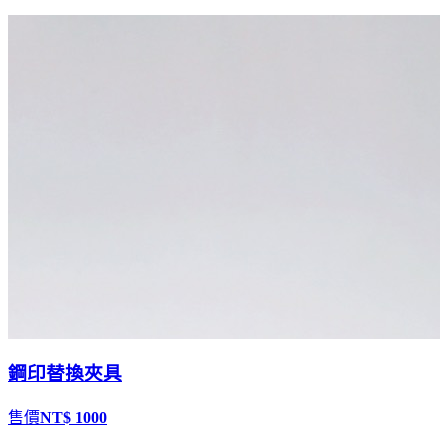
鋼印替換夾具
售價
NT$ 1000