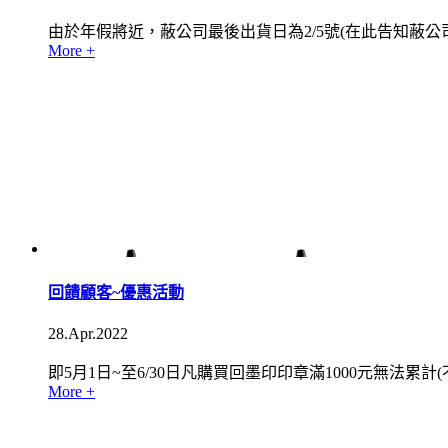
由於年假將近，蔽公司最後出貨日為2/5號(在此告知蔽公
More +
回饋顧客~優惠活動
28.Apr.2022
即5月1日~至6/30日凡購買回墨印印章滿1000元無法累計(
More +