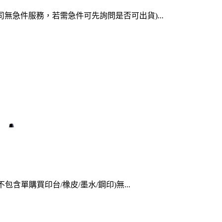
司無急件服務，若需急件可先詢問是否可出貨)...
不包含單購買印台/橡皮/墨水/鋼印)無...