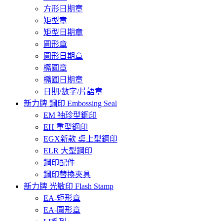
方形日期章
矩型章
矩型日期章
圓形章
圓形日期章
橢圓章
橢圓日期章
日期/數字/片語章
新力牌 鋼印 Embossing Seal
EM 袖珍型鋼印
EH 重型鋼印
EGX新款 桌上型鋼印
ELR 大型鋼印
鋼印配件
鋼印替換夾具
新力牌 光敏印 Flash Stamp
EA-矩形章
EA-圓形章