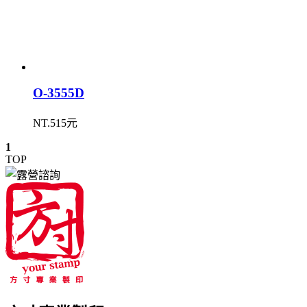
O-3555D
NT.515元
1
TOP