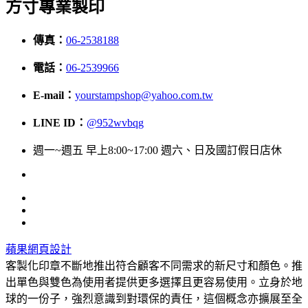
方寸專業製印
傳真：
06-2538188
電話：
06-2539966
E-mail：
yourstampshop@yahoo.com.tw
LINE ID：
@952wvbqg
週一~週五 早上8:00~17:00 週六、日及國訂假日店休
蘋果網頁設計
客製化印章不斷地推出符合顧客不同需求的新尺寸和顏色。推
出單色與雙色為使用者提供更多選擇且更容易使用。立身於地
球的一份子，強烈意識到對環保的責任，這個概念亦擴展至全