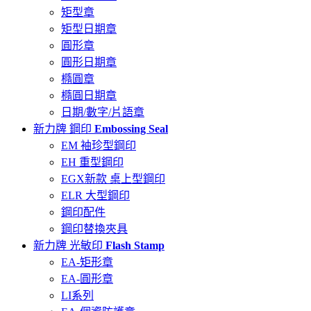
矩型章
矩型日期章
圓形章
圓形日期章
橢圓章
橢圓日期章
日期/數字/片語章
新力牌 鋼印
Embossing Seal
EM 袖珍型鋼印
EH 重型鋼印
EGX新款 桌上型鋼印
ELR 大型鋼印
鋼印配件
鋼印替換夾具
新力牌 光敏印
Flash Stamp
EA-矩形章
EA-圓形章
LI系列