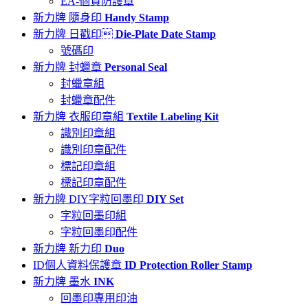
EA-個資防護章
新力牌 隨身印
Handy Stamp
新力牌 日戳印
Die-Plate Date Stamp
號碼印
新力牌 封蠟章
Personal Seal
封蠟章組
封蠟章配件
新力牌 衣服印章組
Textile Labeling Kit
識別印章組
識別印章配件
標記印章組
標記印章配件
新力牌 DIY字粒回墨印
DIY Set
字粒回墨印組
字粒回墨印配件
新力牌 新力印
Duo
ID個人資料保護章
ID Protection Roller Stamp
新力牌 墨水
INK
回墨印專用印油