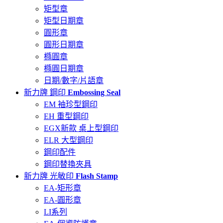
矩型章
矩型日期章
圓形章
圓形日期章
橢圓章
橢圓日期章
日期/數字/片語章
新力牌 鋼印
Embossing Seal
EM 袖珍型鋼印
EH 重型鋼印
EGX新款 桌上型鋼印
ELR 大型鋼印
鋼印配件
鋼印替換夾具
新力牌 光敏印
Flash Stamp
EA-矩形章
EA-圓形章
LI系列