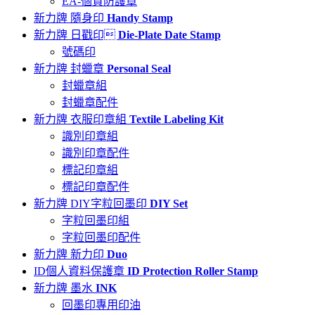
EA-個資防護章
新力牌 隨身印
Handy Stamp
新力牌 日戳印
Die-Plate Date Stamp
號碼印
新力牌 封蠟章
Personal Seal
封蠟章組
封蠟章配件
新力牌 衣服印章組
Textile Labeling Kit
識別印章組
識別印章配件
標記印章組
標記印章配件
新力牌 DIY字粒回墨印
DIY Set
字粒回墨印組
字粒回墨印配件
新力牌 新力印
Duo
ID個人資料保護章
ID Protection Roller Stamp
新力牌 墨水
INK
回墨印專用印油