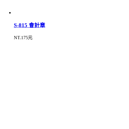
S-815 會計章
NT.175元