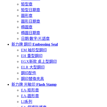
矩型章
矩型日期章
圓形章
圓形日期章
橢圓章
橢圓日期章
日期/數字/片語章
新力牌 鋼印
Embossing Seal
EM 袖珍型鋼印
EH 重型鋼印
EGX新款 桌上型鋼印
ELR 大型鋼印
鋼印配件
鋼印替換夾具
新力牌 光敏印
Flash Stamp
EA-矩形章
EA-圓形章
LI系列