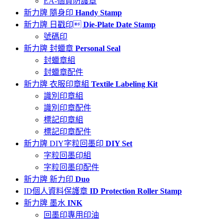
EA-個資防護章
新力牌 隨身印
Handy Stamp
新力牌 日戳印
Die-Plate Date Stamp
號碼印
新力牌 封蠟章
Personal Seal
封蠟章組
封蠟章配件
新力牌 衣服印章組
Textile Labeling Kit
識別印章組
識別印章配件
標記印章組
標記印章配件
新力牌 DIY字粒回墨印
DIY Set
字粒回墨印組
字粒回墨印配件
新力牌 新力印
Duo
ID個人資料保護章
ID Protection Roller Stamp
新力牌 墨水
INK
回墨印專用印油