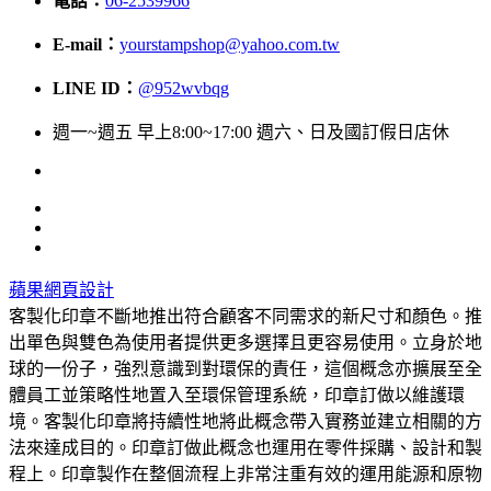
電話：
06-2539966
E-mail：
yourstampshop@yahoo.com.tw
LINE ID：
@952wvbqg
週一~週五 早上8:00~17:00 週六、日及國訂假日店休
蘋果網頁設計
客製化印章不斷地推出符合顧客不同需求的新尺寸和顏色。推
出單色與雙色為使用者提供更多選擇且更容易使用。立身於地
球的一份子，強烈意識到對環保的責任，這個概念亦擴展至全
體員工並策略性地置入至環保管理系統，印章訂做以維護環
境。客製化印章將持續性地將此概念帶入實務並建立相關的方
法來達成目的。印章訂做此概念也運用在零件採購、設計和製
程上。印章製作在整個流程上非常注重有效的運用能源和原物