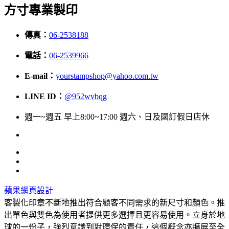
方寸專業製印
傳真：
06-2538188
電話：
06-2539966
E-mail：
yourstampshop@yahoo.com.tw
LINE ID：
@952wvbqg
週一~週五 早上8:00~17:00 週六、日及國訂假日店休
蘋果網頁設計
客製化印章不斷地推出符合顧客不同需求的新尺寸和顏色。推
出單色與雙色為使用者提供更多選擇且更容易使用。立身於地
球的一份子，強烈意識到對環保的責任，這個概念亦擴展至全