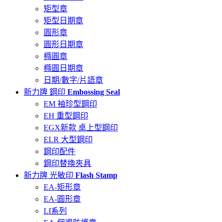
矩型章
矩型日期章
圓形章
圓形日期章
橢圓章
橢圓日期章
日期/數字/片語章
新力牌 鋼印
Embossing Seal
EM 袖珍型鋼印
EH 重型鋼印
EGX新款 桌上型鋼印
ELR 大型鋼印
鋼印配件
鋼印替換夾具
新力牌 光敏印
Flash Stamp
EA-矩形章
EA-圓形章
LI系列