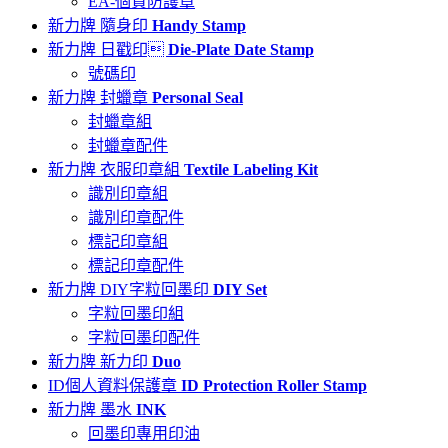
EA-個資防護章
新力牌 隨身印
Handy Stamp
新力牌 日戳印
Die-Plate Date Stamp
號碼印
新力牌 封蠟章
Personal Seal
封蠟章組
封蠟章配件
新力牌 衣服印章組
Textile Labeling Kit
識別印章組
識別印章配件
標記印章組
標記印章配件
新力牌 DIY字粒回墨印
DIY Set
字粒回墨印組
字粒回墨印配件
新力牌 新力印
Duo
ID個人資料保護章
ID Protection Roller Stamp
新力牌 墨水
INK
回墨印專用印油