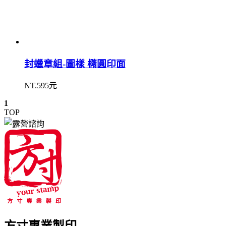
封蠟章組-圖樣 橢圓印面
NT.595元
1
TOP