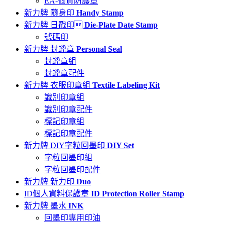
EA-個資防護章
新力牌 隨身印
Handy Stamp
新力牌 日戳印
Die-Plate Date Stamp
號碼印
新力牌 封蠟章
Personal Seal
封蠟章組
封蠟章配件
新力牌 衣服印章組
Textile Labeling Kit
識別印章組
識別印章配件
標記印章組
標記印章配件
新力牌 DIY字粒回墨印
DIY Set
字粒回墨印組
字粒回墨印配件
新力牌 新力印
Duo
ID個人資料保護章
ID Protection Roller Stamp
新力牌 墨水
INK
回墨印專用印油