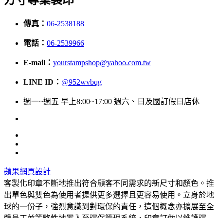
方寸專業製印
傳真：
06-2538188
電話：
06-2539966
E-mail：
yourstampshop@yahoo.com.tw
LINE ID：
@952wvbqg
週一~週五 早上8:00~17:00 週六、日及國訂假日店休
蘋果網頁設計
客製化印章不斷地推出符合顧客不同需求的新尺寸和顏色。推
出單色與雙色為使用者提供更多選擇且更容易使用。立身於地
球的一份子，強烈意識到對環保的責任，這個概念亦擴展至全