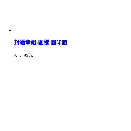
封蠟章組-圖樣 圓印面
NT.595元