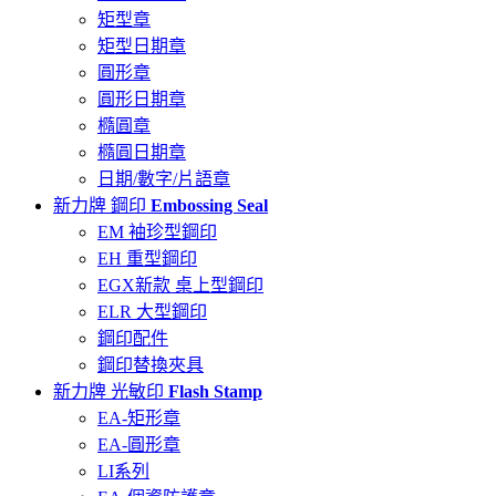
矩型章
矩型日期章
圓形章
圓形日期章
橢圓章
橢圓日期章
日期/數字/片語章
新力牌 鋼印
Embossing Seal
EM 袖珍型鋼印
EH 重型鋼印
EGX新款 桌上型鋼印
ELR 大型鋼印
鋼印配件
鋼印替換夾具
新力牌 光敏印
Flash Stamp
EA-矩形章
EA-圓形章
LI系列