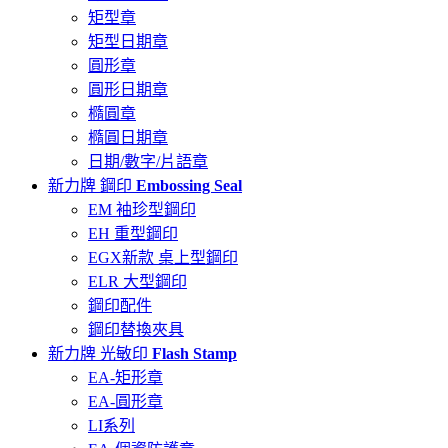
矩型章
矩型日期章
圓形章
圓形日期章
橢圓章
橢圓日期章
日期/數字/片語章
新力牌 鋼印
Embossing Seal
EM 袖珍型鋼印
EH 重型鋼印
EGX新款 桌上型鋼印
ELR 大型鋼印
鋼印配件
鋼印替換夾具
新力牌 光敏印
Flash Stamp
EA-矩形章
EA-圓形章
LI系列