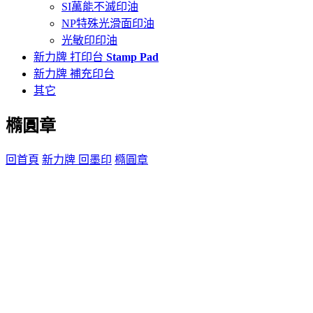
SI萬能不滅印油
NP特殊光滑面印油
光敏印印油
新力牌 打印台
Stamp Pad
新力牌 補充印台
其它
橢圓章
回首頁
新力牌 回墨印
橢圓章