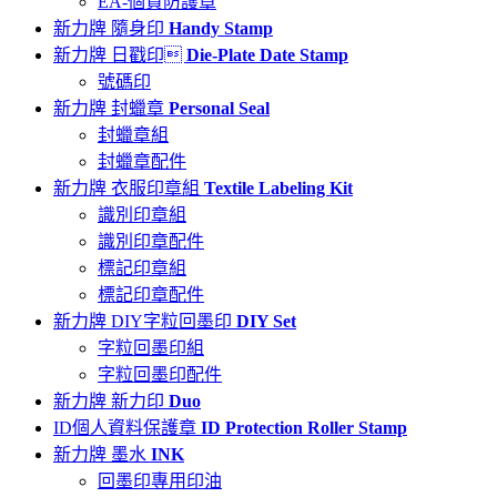
EA-個資防護章
新力牌 隨身印
Handy Stamp
新力牌 日戳印
Die-Plate Date Stamp
號碼印
新力牌 封蠟章
Personal Seal
封蠟章組
封蠟章配件
新力牌 衣服印章組
Textile Labeling Kit
識別印章組
識別印章配件
標記印章組
標記印章配件
新力牌 DIY字粒回墨印
DIY Set
字粒回墨印組
字粒回墨印配件
新力牌 新力印
Duo
ID個人資料保護章
ID Protection Roller Stamp
新力牌 墨水
INK
回墨印專用印油