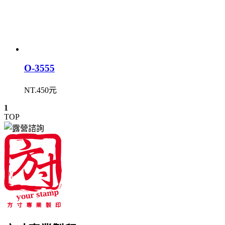
O-3555
NT.450元
1
TOP