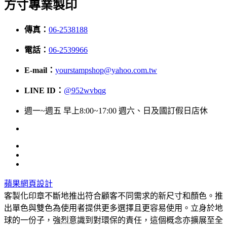
方寸專業製印
傳真：
06-2538188
電話：
06-2539966
E-mail：
yourstampshop@yahoo.com.tw
LINE ID：
@952wvbqg
週一~週五 早上8:00~17:00 週六、日及國訂假日店休
蘋果網頁設計
客製化印章不斷地推出符合顧客不同需求的新尺寸和顏色。推
出單色與雙色為使用者提供更多選擇且更容易使用。立身於地
球的一份子，強烈意識到對環保的責任，這個概念亦擴展至全