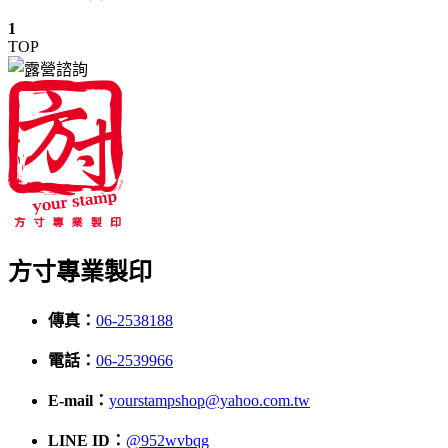
1
TOP
方寸專業製印
傳真：
06-2538188
電話：
06-2539966
E-mail：
yourstampshop@yahoo.com.tw
LINE ID：
@952wvbqg