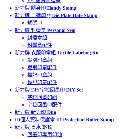
EA-個資防護章
新力牌 隨身印
Handy Stamp
新力牌 日戳印
Die-Plate Date Stamp
號碼印
新力牌 封蠟章
Personal Seal
封蠟章組
封蠟章配件
新力牌 衣服印章組
Textile Labeling Kit
識別印章組
識別印章配件
標記印章組
標記印章配件
新力牌 DIY字粒回墨印
DIY Set
字粒回墨印組
字粒回墨印配件
新力牌 新力印
Duo
ID個人資料保護章
ID Protection Roller Stamp
新力牌 墨水
INK
回墨印專用印油