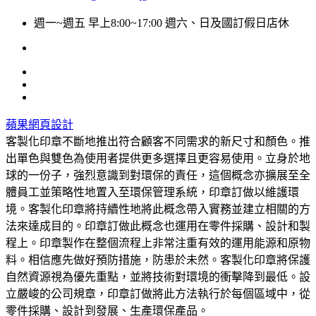
週一~週五 早上8:00~17:00 週六、日及國訂假日店休
蘋果網頁設計
客製化印章不斷地推出符合顧客不同需求的新尺寸和顏色。推
出單色與雙色為使用者提供更多選擇且更容易使用。立身於地
球的一份子，強烈意識到對環保的責任，這個概念亦擴展至全
體員工並策略性地置入至環保管理系統，印章訂做以維護環
境。客製化印章將持續性地將此概念帶入實務並建立相關的方
法來達成目的。印章訂做此概念也運用在零件採購、設計和製
程上。印章製作在整個流程上非常注重有效的運用能源和原物
料。相信應先做好預防措施，防患於未然。客製化印章將保護
自然資源視為優先重點，並將技術對環境的衝擊降到最低。設
立嚴峻的公司規章，印章訂做將此方法執行於每個區域中，從
零件採購、設計到發展、生產環保產品。