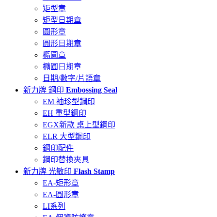
矩型章
矩型日期章
圓形章
圓形日期章
橢圓章
橢圓日期章
日期/數字/片語章
新力牌 鋼印
Embossing Seal
EM 袖珍型鋼印
EH 重型鋼印
EGX新款 桌上型鋼印
ELR 大型鋼印
鋼印配件
鋼印替換夾具
新力牌 光敏印
Flash Stamp
EA-矩形章
EA-圓形章
LI系列