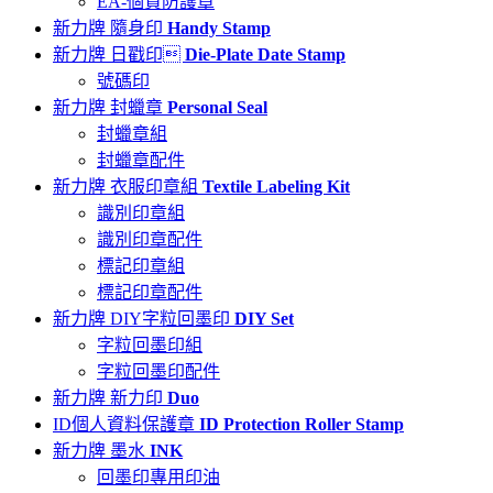
EA-個資防護章
新力牌 隨身印
Handy Stamp
新力牌 日戳印
Die-Plate Date Stamp
號碼印
新力牌 封蠟章
Personal Seal
封蠟章組
封蠟章配件
新力牌 衣服印章組
Textile Labeling Kit
識別印章組
識別印章配件
標記印章組
標記印章配件
新力牌 DIY字粒回墨印
DIY Set
字粒回墨印組
字粒回墨印配件
新力牌 新力印
Duo
ID個人資料保護章
ID Protection Roller Stamp
新力牌 墨水
INK
回墨印專用印油