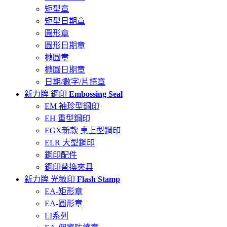
矩型章
矩型日期章
圓形章
圓形日期章
橢圓章
橢圓日期章
日期/數字/片語章
新力牌 鋼印
Embossing Seal
EM 袖珍型鋼印
EH 重型鋼印
EGX新款 桌上型鋼印
ELR 大型鋼印
鋼印配件
鋼印替換夾具
新力牌 光敏印
Flash Stamp
EA-矩形章
EA-圓形章
LI系列