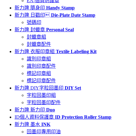
EA-個資防護章
新力牌 隨身印
Handy Stamp
新力牌 日戳印
Die-Plate Date Stamp
號碼印
新力牌 封蠟章
Personal Seal
封蠟章組
封蠟章配件
新力牌 衣服印章組
Textile Labeling Kit
識別印章組
識別印章配件
標記印章組
標記印章配件
新力牌 DIY字粒回墨印
DIY Set
字粒回墨印組
字粒回墨印配件
新力牌 新力印
Duo
ID個人資料保護章
ID Protection Roller Stamp
新力牌 墨水
INK
回墨印專用印油