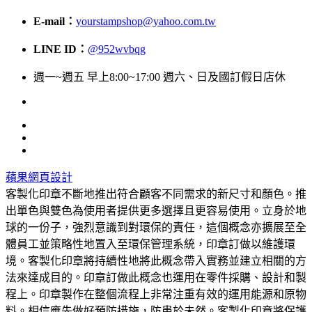
E-mail：
yourstampshop@yahoo.com.tw
LINE ID：
@952wvbqg
週一~週五 早上8:00~17:00 週六、日及國訂假日店休
蘋果網頁設計
客製化印章不斷地推出符合顧客不同需求的新尺寸和顏色。推
出單色與雙色為使用者提供更多選擇且更容易使用。立身於地
球的一份子，強烈意識到對環保的責任，這個概念亦擴展至全
體員工並策略性地置入至環保管理系統，印章訂做以維護環
境。客製化印章將持續性地將此概念帶入實務並建立相關的方
法來達成目的。印章訂做此概念也運用在零件採購、設計和製
程上。印章製作在整個流程上非常注重有效的運用能源和原物
料。相信應先做好預防措施，防患於未然。客製化印章將保護