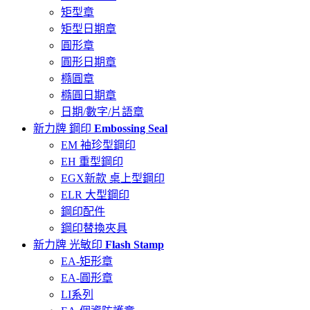
矩型章
矩型日期章
圓形章
圓形日期章
橢圓章
橢圓日期章
日期/數字/片語章
新力牌 鋼印
Embossing Seal
EM 袖珍型鋼印
EH 重型鋼印
EGX新款 桌上型鋼印
ELR 大型鋼印
鋼印配件
鋼印替換夾具
新力牌 光敏印
Flash Stamp
EA-矩形章
EA-圓形章
LI系列