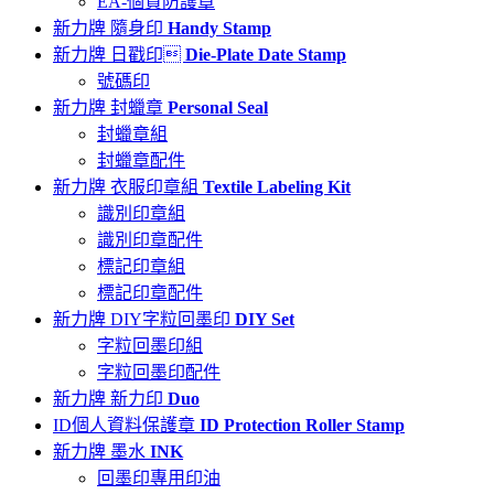
EA-個資防護章
新力牌 隨身印
Handy Stamp
新力牌 日戳印
Die-Plate Date Stamp
號碼印
新力牌 封蠟章
Personal Seal
封蠟章組
封蠟章配件
新力牌 衣服印章組
Textile Labeling Kit
識別印章組
識別印章配件
標記印章組
標記印章配件
新力牌 DIY字粒回墨印
DIY Set
字粒回墨印組
字粒回墨印配件
新力牌 新力印
Duo
ID個人資料保護章
ID Protection Roller Stamp
新力牌 墨水
INK
回墨印專用印油