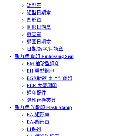
矩型章
矩型日期章
圓形章
圓形日期章
橢圓章
橢圓日期章
日期/數字/片語章
新力牌 鋼印
Embossing Seal
EM 袖珍型鋼印
EH 重型鋼印
EGX新款 桌上型鋼印
ELR 大型鋼印
鋼印配件
鋼印替換夾具
新力牌 光敏印
Flash Stamp
EA-矩形章
EA-圓形章
LI系列