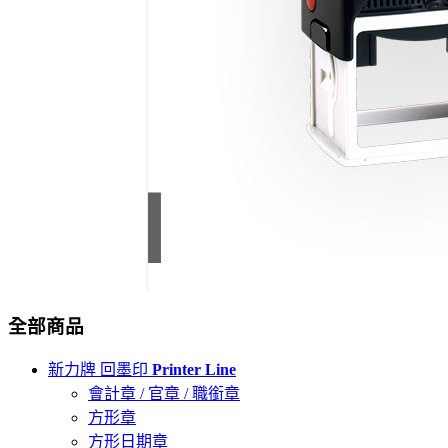
全部商品
新力牌 回墨印
Printer Line
會計章 / 官章 / 職銜章
方形章
方形日期章