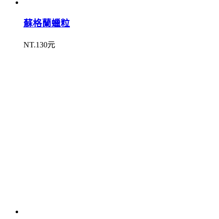
蘇格蘭蠟粒
NT.130元