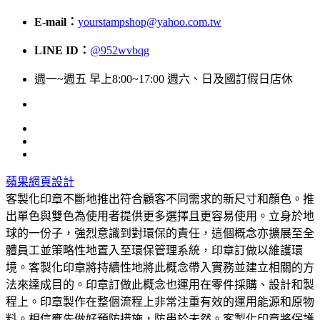
E-mail：
yourstampshop@yahoo.com.tw
LINE ID：
@952wvbqg
週一~週五 早上8:00~17:00 週六、日及國訂假日店休
蘋果網頁設計
客製化印章不斷地推出符合顧客不同需求的新尺寸和顏色。推
出單色與雙色為使用者提供更多選擇且更容易使用。立身於地
球的一份子，強烈意識到對環保的責任，這個概念亦擴展至全
體員工並策略性地置入至環保管理系統，印章訂做以維護環
境。客製化印章將持續性地將此概念帶入實務並建立相關的方
法來達成目的。印章訂做此概念也運用在零件採購、設計和製
程上。印章製作在整個流程上非常注重有效的運用能源和原物
料。相信應先做好預防措施，防患於未然。客製化印章將保護