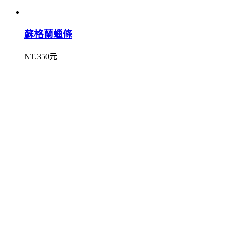
蘇格蘭蠟條
NT.350元