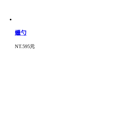
蠟勺
NT.595元