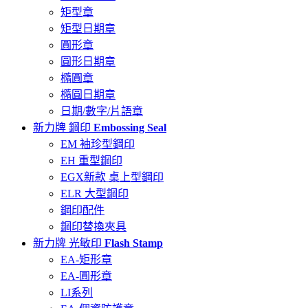
矩型章
矩型日期章
圓形章
圓形日期章
橢圓章
橢圓日期章
日期/數字/片語章
新力牌 鋼印
Embossing Seal
EM 袖珍型鋼印
EH 重型鋼印
EGX新款 桌上型鋼印
ELR 大型鋼印
鋼印配件
鋼印替換夾具
新力牌 光敏印
Flash Stamp
EA-矩形章
EA-圓形章
LI系列