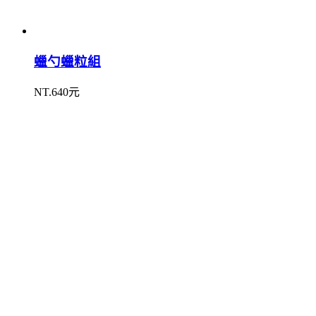
蠟勺蠟粒組
NT.640元