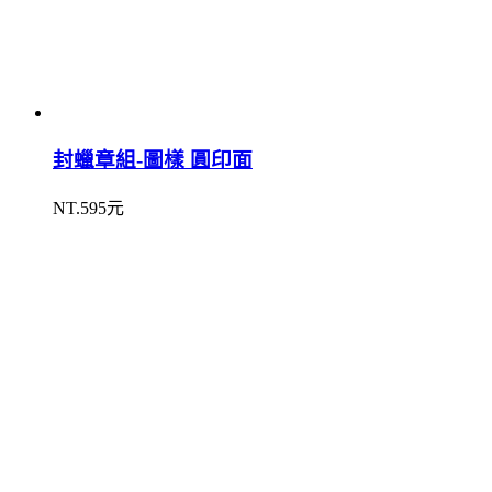
封蠟章組-圖樣 圓印面
NT.595元