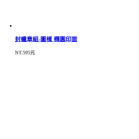
封蠟章組-圖樣 橢圓印面
NT.595元