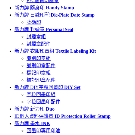
EA-個資防護章
新力牌 隨身印
Handy Stamp
新力牌 日戳印
Die-Plate Date Stamp
號碼印
新力牌 封蠟章
Personal Seal
封蠟章組
封蠟章配件
新力牌 衣服印章組
Textile Labeling Kit
識別印章組
識別印章配件
標記印章組
標記印章配件
新力牌 DIY字粒回墨印
DIY Set
字粒回墨印組
字粒回墨印配件
新力牌 新力印
Duo
ID個人資料保護章
ID Protection Roller Stamp
新力牌 墨水
INK
回墨印專用印油