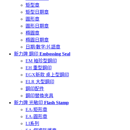
矩型章
矩型日期章
圓形章
圓形日期章
橢圓章
橢圓日期章
日期/數字/片語章
新力牌 鋼印
Embossing Seal
EM 袖珍型鋼印
EH 重型鋼印
EGX新款 桌上型鋼印
ELR 大型鋼印
鋼印配件
鋼印替換夾具
新力牌 光敏印
Flash Stamp
EA-矩形章
EA-圓形章
LI系列