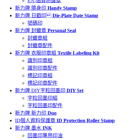
EA-個資防護章
新力牌 隨身印
Handy Stamp
新力牌 日戳印
Die-Plate Date Stamp
號碼印
新力牌 封蠟章
Personal Seal
封蠟章組
封蠟章配件
新力牌 衣服印章組
Textile Labeling Kit
識別印章組
識別印章配件
標記印章組
標記印章配件
新力牌 DIY字粒回墨印
DIY Set
字粒回墨印組
字粒回墨印配件
新力牌 新力印
Duo
ID個人資料保護章
ID Protection Roller Stamp
新力牌 墨水
INK
回墨印專用印油