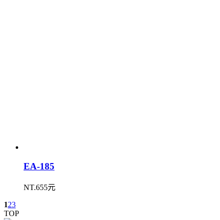
EA-185
NT.655元
1
2
3
TOP