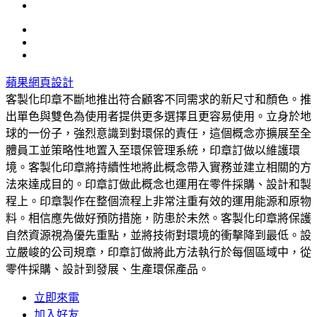
蘋果網頁設計
客製化印章不斷地推出符合顧客不同需求的新尺寸和顏色。推
出單色與雙色為使用者提供更多選擇且更容易使用。立身於地
球的一份子，強烈意識到對環保的責任，這個概念亦擴展至全
體員工並策略性地置入至環保管理系統，印章訂做以維護環
境。客製化印章將持續性地將此概念帶入實務並建立相關的方
法來達成目的。印章訂做此概念也運用在零件採購、設計和製
程上。印章製作在整個流程上非常注重有效的運用能源和原物
料。相信應先做好預防措施，防患於未然。客製化印章將保護
自然資源視為優先重點，並將技術對環境的衝擊降到最低。設
立嚴峻的公司規章，印章訂做將此方法執行於每個區域中，從
零件採購、設計到發展、生產環保產品。
立即來電
加入好友