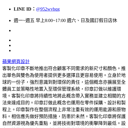
LINE ID：
@952wvbqg
週一~週五 早上8:00~17:00 週六、日及國訂假日店休
蘋果網頁設計
客製化印章不斷地推出符合顧客不同需求的新尺寸和顏色。推
出單色與雙色為使用者提供更多選擇且更容易使用。立身於地
球的一份子，強烈意識到對環保的責任，這個概念亦擴展至全
體員工並策略性地置入至環保管理系統，印章訂做以維護環
境。客製化印章將持續性地將此概念帶入實務並建立相關的方
法來達成目的。印章訂做此概念也運用在零件採購、設計和製
程上。印章製作在整個流程上非常注重有效的運用能源和原物
料。相信應先做好預防措施，防患於未然。客製化印章將保護
自然資源視為優先重點，並將技術對環境的衝擊降到最低。設