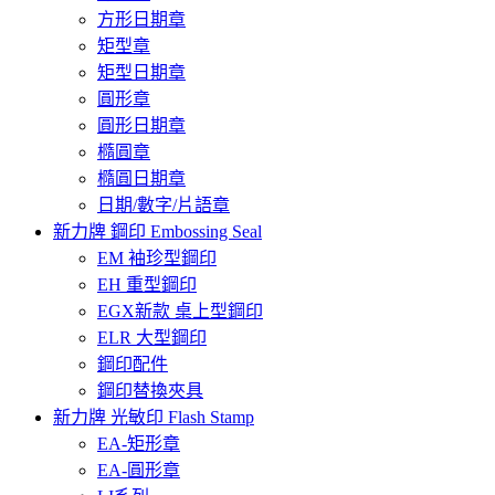
方形日期章
矩型章
矩型日期章
圓形章
圓形日期章
橢圓章
橢圓日期章
日期/數字/片語章
新力牌 鋼印 Embossing Seal
EM 袖珍型鋼印
EH 重型鋼印
EGX新款 桌上型鋼印
ELR 大型鋼印
鋼印配件
鋼印替換夾具
新力牌 光敏印 Flash Stamp
EA-矩形章
EA-圓形章