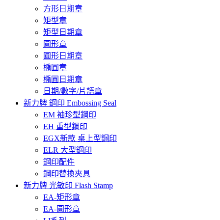
方形日期章
矩型章
矩型日期章
圓形章
圓形日期章
橢圓章
橢圓日期章
日期/數字/片語章
新力牌 鋼印 Embossing Seal
EM 袖珍型鋼印
EH 重型鋼印
EGX新款 桌上型鋼印
ELR 大型鋼印
鋼印配件
鋼印替換夾具
新力牌 光敏印 Flash Stamp
EA-矩形章
EA-圓形章