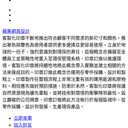
蘋果網頁設計
客製化印章不斷地推出符合顧客不同需求的新尺寸和顏色。推
出單色與雙色為使用者提供更多選擇且更容易使用。立身於地
球的一份子，強烈意識到對環保的責任，這個概念亦擴展至全
體員工並策略性地置入至環保管理系統，印章訂做以維護環
境。客製化印章將持續性地將此概念帶入實務並建立相關的方
法來達成目的。印章訂做此概念也運用在零件採購、設計和製
程上。印章製作在整個流程上非常注重有效的運用能源和原物
料。相信應先做好預防措施，防患於未然。客製化印章將保護
自然資源視為優先重點，並將技術對環境的衝擊降到最低。設
立嚴峻的公司規章，印章訂做將此方法執行於每個區域中，從
零件採購、設計到發展、生產環保產品。
立即來電
加入好友